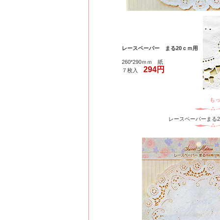
レースペーパー まる20ｃｍ用
260*290ｍｍ 紙
294円
７枚入
も
レースペーパーまる