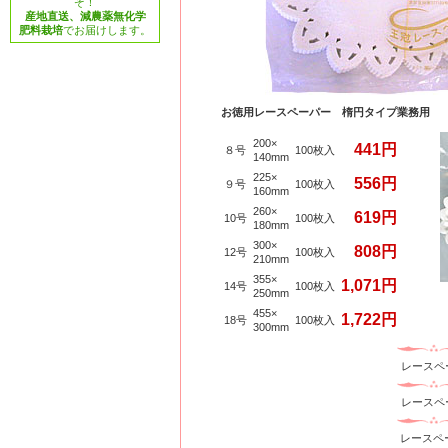
ぞ！
産地直送、減農薬無化学
肥料栽培
でお届けします。
お徳用レースペーパー 楕円タイプ業務用
200×
441円
８号
100枚入
140mm
225×
556円
９号
100枚入
160mm
260×
619円
10号
100枚入
180mm
300×
808円
12号
100枚入
210mm
355×
1,071円
14号
100枚入
250mm
455×
1,722円
18号
100枚入
300mm
レース
レース
レースペ