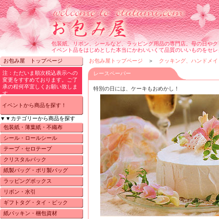
包装紙、リボン、シールなど、ラッピング用品の専門店。母の日やク
イベント品をはじめとした本当にかわいいくて品質のいいものをセレ
お包み屋 トップページ
お包み屋トップページ
＞
クッキング、ハンドメイ
レースペーパー
特別の日には、ケーキもおめかし！
イベントから商品を探す！
▼▼カテゴリーから商品を探す
包装紙・薄葉紙・不織布
シール・ロールシール
テープ・セロテープ
クリスタルパック
紙製バッグ・ポリ製バッグ
ラッピングボックス
リボン・水引
ギフトタグ・タイ・ピック
紙パッキン・梱包資材