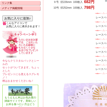
682円
９号
径226mm
100枚入
リンク集
798円
10号
径252mm
100枚入
メディア掲載情報
レース
お気に入りに追加♪
こんなアイコンで
レース
お気に入りに表示されます！
レース
レース
レース
レース
今ならクリスタルパックとシー
ルの
セットがついてきます。ちょっ
レースペ
とした
プレゼントにも使えるスグレモ
ノ！
柄はおまかせくださいね！
もうえもん米はお包み屋の
姉妹サイトです。美味しい
お米を食べたい方はどう