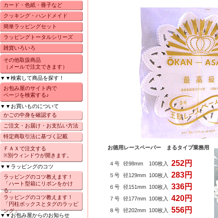
カード・色紙・冊子など
クッキング・ハンドメイド
簡単ラッピングセット
ラッピングトータルシリーズ
雑貨いろいろ
その他取扱商品
（メールで注文できます）
▼▼検索して商品を探す！
お包み屋のサイト内で
ページを検索する♪
▼▼お買いものについて
かごの中身を確認する
ご注文・お届け・お支払い方法
特定商取引法に基づく記載
お徳用レースペーパー まるタイプ業務用
ＦＡＸで注文する
※別ウィンドウが開きます。
252円
４号
径98mm
100枚入
▼▼ラッピングのコツ
283円
５号
径129mm
100枚入
ラッピングのコツ教えます！
「ハート型箱にリボンをかけ
336円
６号
径151mm
100枚入
る」
ラッピングのコツ教えます！
420円
７号
径177mm
100枚入
「円柱ボックスとタグのラッピ
556円
８号
径202mm
100枚入
ング」
▼▼お包み屋からのお知らせ