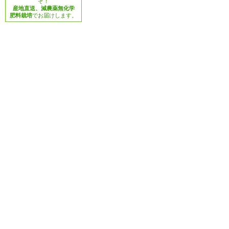
ぞ！
産地直送、減農薬無化学
肥料栽培
でお届けします。