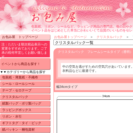
包装紙、リボン、シールなど、ラッピング用品の専門店。母の日やク
イベント品をはじめとした本当にかわいいくて品質のいいものをセレ
お包み屋 トップページ
お包み屋トップページ
＞
クリスタルパック
＞ フ
クリスタルパック フレームシールタイプ（透明） 
イベントから商品を探す！
中の空気を逃がすための空気穴があいています
衣料品などに最適です。
▼▼カテゴリーから商品を探す
包装紙・薄葉紙・不織布
シール・ロールシール
幅34cmタイプ
テープ・セロテープ
クリスタルパック
紙製バッグ・ポリ製バッグ
ラッピングボックス
リボン・水引
ギフトタグ・タイ・ピック
紙パッキン・梱包資材