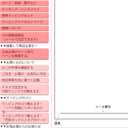
カード・色紙・冊子など
クッキング・ハンドメイド
簡単ラッピングセット
ラッピングトータルシリーズ
雑貨いろいろ
その他取扱商品
（メールで注文できます）
▼▼検索して商品を探す！
お包み屋のサイト内で
ページを検索する♪
▼▼お買いものについて
かごの中身を確認する
ご注文・お届け・お支払い方法
特定商取引法に基づく記載
ＦＡＸで注文する
※別ウィンドウが開きます。
▼▼ラッピングのコツ
ラッピングのコツ教えます！
「ハート型箱にリボンをかけ
る」
ラッピングのコツ教えます！
「円柱ボックスとタグのラッピ
ング」
▼▼お包み屋からのお知らせ