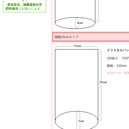
ぞ！
産地直送、減農薬無化学
肥料栽培
でお届けします。
横幅15cmタイプ
クリスタルパック 
100枚入 735
横幅：150mm
※1ケース 6