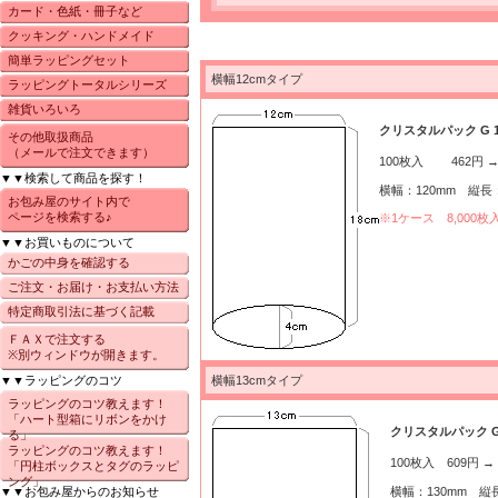
カード・色紙・冊子など
クッキング・ハンドメイド
簡単ラッピングセット
横幅12cmタイプ
ラッピングトータルシリーズ
雑貨いろいろ
クリスタルパック G 12
その他取扱商品
（メールで注文できます）
100枚入 462円 
▼▼検索して商品を探す！
横幅：120mm 縦長：
お包み屋のサイト内で
ページを検索する♪
※1ケース 8,00
▼▼お買いものについて
かごの中身を確認する
ご注文・お届け・お支払い方法
特定商取引法に基づく記載
ＦＡＸで注文する
※別ウィンドウが開きます。
▼▼ラッピングのコツ
横幅13cmタイプ
ラッピングのコツ教えます！
「ハート型箱にリボンをかけ
クリスタルパック G 1
る」
ラッピングのコツ教えます！
100枚入 609円 →
「円柱ボックスとタグのラッピ
ング」
▼▼お包み屋からのお知らせ
横幅：130mm 縦長