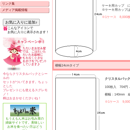
リンク集
ケーキ用カップ 
※ケーキ用カップ
メディア掲載情報
※1ケース 8,0
お気に入りに追加♪
こんなアイコンで
お気に入りに表示されます！
横幅14cmタイプ
今ならクリスタルパックとシー
ルの
クリスタルパック G
セットがついてきます。ちょっ
とした
100枚入 704円
プレゼントにも使えるスグレモ
ノ！
横幅：140mm 
柄はおまかせくださいね！
※1ケース 9,
もうえもん米はお包み屋の
姉妹サイトです。美味しい
お米を食べたい方はどう