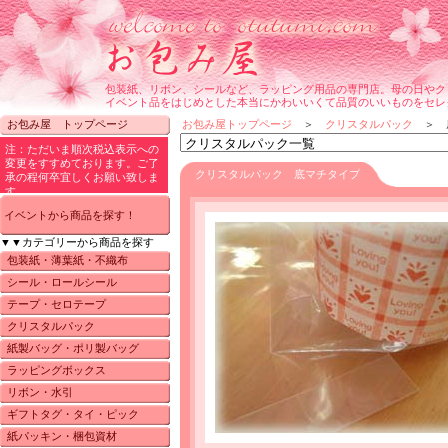
包装紙、リボン、シールなど、ラッピング用品の専門店。母の日やク
イベント品をはじめとした本当にかわいいくて品質のいいものをセレ
お包み屋 トップページ
お包み屋トップページ
＞
クリスタルパック
＞ 
クリスタルパック 底マチタイプ
イベントから商品を探す！
▼▼カテゴリーから商品を探す
包装紙・薄葉紙・不織布
シール・ロールシール
テープ・セロテープ
クリスタルパック
紙製バッグ・ポリ製バッグ
ラッピングボックス
リボン・水引
ギフトタグ・タイ・ピック
紙パッキン・梱包資材