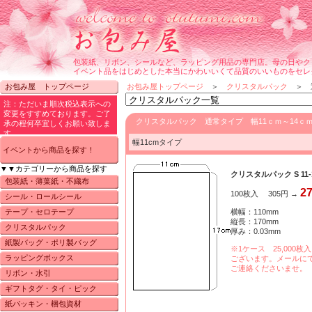
包装紙、リボン、シールなど、ラッピング用品の専門店。母の日やク
イベント品をはじめとした本当にかわいいくて品質のいいものをセレ
お包み屋 トップページ
お包み屋トップページ
＞
クリスタルパック
＞ 通
クリスタルパック 通常タイプ 幅11ｃｍ～14ｃ
幅11cmタイプ
イベントから商品を探す！
▼▼カテゴリーから商品を探す
クリスタルパック S 11-
包装紙・薄葉紙・不織布
2
100枚入 305円 →
シール・ロールシール
テープ・セロテープ
横幅：110mm
縦長：170mm
クリスタルパック
厚み：0.03mm
紙製バッグ・ポリ製バッグ
※1ケース 25,000枚
ラッピングボックス
ございます。メールに
ご連絡くださいませ。
リボン・水引
ギフトタグ・タイ・ピック
紙パッキン・梱包資材