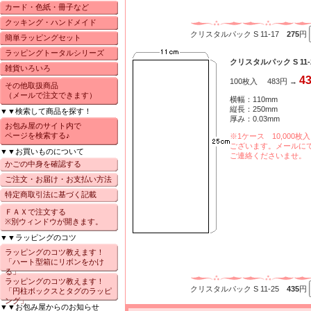
カード・色紙・冊子など
クッキング・ハンドメイド
クリスタルパック S 11-17
275
円
簡単ラッピングセット
ラッピングトータルシリーズ
クリスタルパック S 11-
雑貨いろいろ
4
100枚入 483円 →
その他取扱商品
（メールで注文できます）
横幅：110mm
縦長：250mm
▼▼検索して商品を探す！
厚み：0.03mm
お包み屋のサイト内で
ページを検索する♪
※1ケース 10,000枚
ございます。メールに
▼▼お買いものについて
ご連絡くださいませ。
かごの中身を確認する
ご注文・お届け・お支払い方法
特定商取引法に基づく記載
ＦＡＸで注文する
※別ウィンドウが開きます。
▼▼ラッピングのコツ
ラッピングのコツ教えます！
「ハート型箱にリボンをかけ
る」
ラッピングのコツ教えます！
クリスタルパック S 11-25
435
円
「円柱ボックスとタグのラッピ
ング」
▼▼お包み屋からのお知らせ