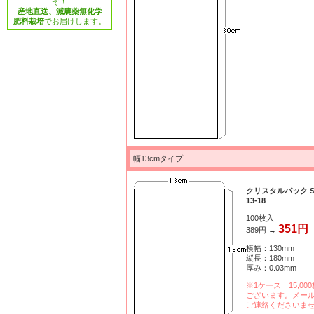
ぞ！
産地直送、減農薬無化学
肥料栽培
でお届けします。
幅13cmタイプ
クリスタルパック 
13-18
100枚入
351円
389円 →
横幅：130mm
縦長：180mm
厚み：0.03mm
※1ケース 15,00
ございます。メー
ご連絡くださいま