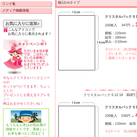
幅12cmタイプ
リンク集
メディア掲載情報
クリスタルパック S 12
お気に入りに追加♪
100枚入 347円 →
こんなアイコンで
横幅：120mm
お気に入りに表示されます！
縦長：180mm
厚み：0.03mm
※1ケース 20,000
ございます。メール
ご連絡くださいませ
今ならクリスタルパックとシー
ルの
セットがついてきます。ちょっ
とした
プレゼントにも使えるスグレモ
クリスタルパック S 12-18
313
円
ノ！
柄はおまかせくださいね！
クリスタルパック S 12
100枚入 536円 →
横幅：120mm 縦長：
もうえもん米はお包み屋の
姉妹サイトです。美味しい
※1ケース 15,0
お米を食べたい方はどう