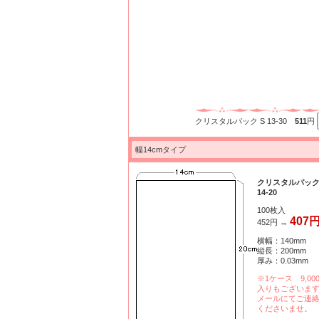
クリスタルパック S 13-30
511
円
幅14cmタイプ
クリスタルパック
14-20
100枚入
407
452円 →
横幅：140mm
縦長：200mm
厚み：0.03mm
※1ケース 9,00
入りもございま
メールにてご連
くださいませ。