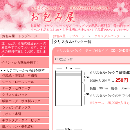
包装紙、リボン、シールなど、ラッピング用品の専門店。母の日やク
イベント品をはじめとした本当にかわいいくて品質のいいものをセレ
お包み屋 トップページ
お包み屋トップページ
＞
クリスタルパック
＞ テ
クリスタルパック テープ付タイプ CD・DVD等
CDにどうぞ
イベントから商品を探す！
▼▼カテゴリーから商品を探す
クリスタルパック T 録音M
包装紙・薄葉紙・不織布
250円
100枚入 294円 →
シール・ロールシール
テープ・セロテープ
横幅：90mm 縦長：80mm
クリスタルパック
クリスタルパックの中でも
紙製バッグ・ポリ製バッグ
※1ケース 25,000枚
ラッピングボックス
リボン・水引
ギフトタグ・タイ・ピック
紙パッキン・梱包資材