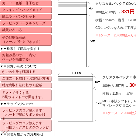
カード・色紙・冊子など
クリスタルパック T CDシ
クッキング・ハンドメイド
331円
100枚入389円 →
簡単ラッピングセット
横幅：95mm 縦長：170m
ラッピングトータルシリーズ
CDシングルを入れて丁度
雑貨いろいろ
※1ケース 20,000枚
その他取扱商品
（メールで注文できます）
▼▼検索して商品を探す！
お包み屋のサイト内で
ページを検索する♪
▼▼お買いものについて
かごの中身を確認する
クリスタルパック T 
ご注文・お届け・お支払い方法
30
特定商取引法に基づく記載
100枚入 357円 →
ＦＡＸで注文する
横幅：115mm 縦長：
※別ウィンドウが開きます。
MD（市販ソフト）、
▼▼ラッピングのコツ
マドレーヌやミニケー
ラッピングのコツ教えます！
※1ケース 25,00
「ハート型箱にリボンをかけ
る」
ラッピングのコツ教えます！
「円柱ボックスとタグのラッピ
ング」
▼▼お包み屋からのお知らせ