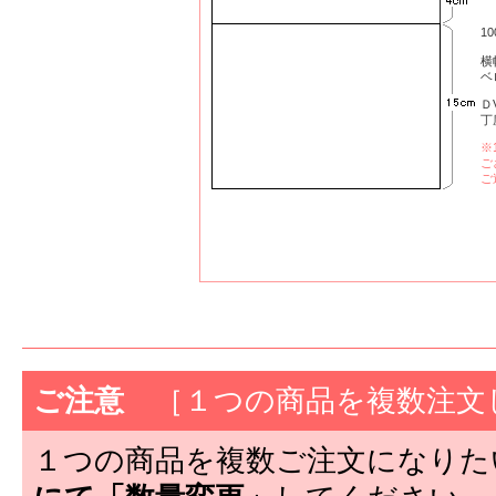
1
横
ベ
Ｄ
丁
※
ご
ご
ご注意
［１つの商品を複数注文
１つの商品を複数ご注文になりた