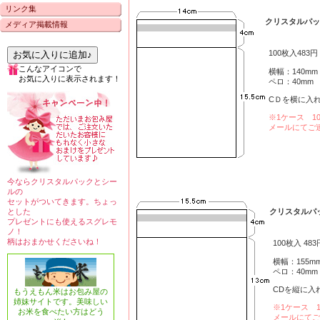
リンク集
クリスタルパック
メディア掲載情報
100枚入483
お気に入りに追加♪
こんなアイコンで
横幅：140mm
お気に入りに表示されます！
ペロ：40mm 
CＤを横に入
※1ケース 1
メールにてご
今ならクリスタルパックとシー
ルの
セットがついてきます。ちょっ
とした
クリスタルパッ
プレゼントにも使えるスグレモ
ノ！
柄はおまかせくださいね！
100枚入 48
横幅：155m
ペロ：40mm
CDを縦に入
もうえもん米はお包み屋の
姉妹サイトです。美味しい
※1ケース 1
お米を食べたい方はどう
メールにてご