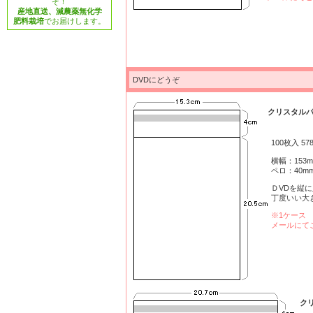
ぞ！
産地直送、減農薬無化学
肥料栽培
でお届けします。
DVDにどうぞ
クリスタルパッ
100枚入 5
横幅：153
ペロ：40m
ＤVDを縦
丁度いい大
※1ケース 
メールにて
クリ