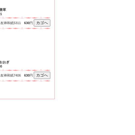
唐草
１
友禅和紙5311
630
円
おおぎ
６
友禅和紙7406
630
円