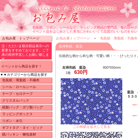
包装紙、リボン、シールなど、ラッピング用品の専門店。母の日やク
イベント品をはじめとした本当にかわいいくて品質のいいものをセレ
お包み屋 トップページ
お包み屋トップページ
＞
包装紙・薄葉紙・不織布
友禅和紙 藍染
伝統的な柄から粋な柄・可愛い柄・・・ぴったりイ
イベントから商品を探す！
友禅和紙 藍染
800*550mm
630円
1枚
▼▼カテゴリーから商品を探す
包装紙・薄葉紙・不織布
シール・ロールシール
藍染 
テープ・セロテープ
５３０
クリスタルパック
紙製バッグ・ポリ製バッグ
ラッピングボックス
リボン・水引
この和紙を拡大して見る
ギフトタグ・タイ・ピック
紙パッキン・梱包資材