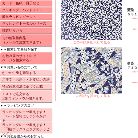
カード・色紙・冊子など
クッキング・ハンドメイド
藍染 
５３１
簡単ラッピングセット
ラッピングトータルシリーズ
雑貨いろいろ
その他取扱商品
（メールで注文できます）
この和紙を拡大して見る
▼▼検索して商品を探す！
お包み屋のサイト内で
ページを検索する♪
藍染 
▼▼お買いものについて
７４０
かごの中身を確認する
ご注文・お届け・お支払い方法
特定商取引法に基づく記載
ＦＡＸで注文する
この和紙を拡大して見る
※別ウィンドウが開きます。
▼▼ラッピングのコツ
ラッピングのコツ教えます！
「ハート型箱にリボンをかけ
る」
ラッピングのコツ教えます！
「円柱ボックスとタグのラッピ
ング」
▼▼お包み屋からのお知らせ