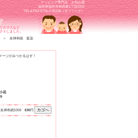
ラッピング専門店 お包み屋
福井県福井市和田東1丁目2202
TEL＆FAX:0776-2-02238（オツツミヤ）
リスマスなど
クトしました。
＞ 友禅和紙 藍染
メージがみつかるはず！
小花
９
友禅和紙5309
630
円