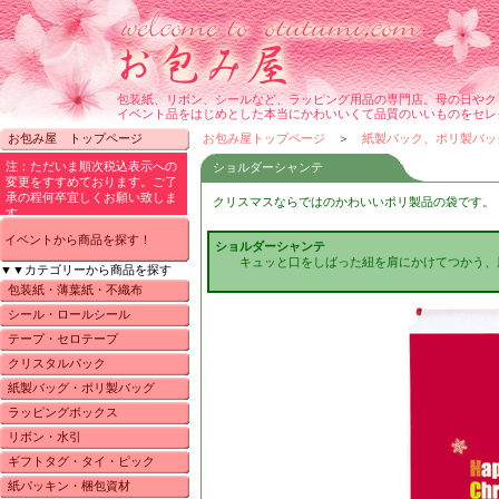
包装紙、リボン、シールなど、ラッピング用品の専門店。母の日やク
イベント品をはじめとした本当にかわいいくて品質のいいものをセレ
お包み屋 トップページ
お包み屋トップページ
＞
紙製バック、ポリ製バッ
ショルダーシャンテ
クリスマスならではのかわいいポリ製品の袋です。
イベントから商品を探す！
ショルダーシャンテ
キュッと口をしばった紐を肩にかけてつかう、
▼▼カテゴリーから商品を探す
包装紙・薄葉紙・不織布
シール・ロールシール
テープ・セロテープ
クリスタルパック
紙製バッグ・ポリ製バッグ
ラッピングボックス
リボン・水引
ギフトタグ・タイ・ピック
紙パッキン・梱包資材