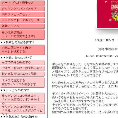
カード・色紙・冊子など
クッキング・ハンドメイド
簡単ラッピングセット
ラッピングトータルシリーズ
雑貨いろいろ
その他取扱商品
（メールで注文できます）
ミスターサンタ 
▼▼検索して商品を探す！
お包み屋のサイト内で
（厚さ*横*縦+
ページを検索する♪
50-60
0.08*500*600+
▼▼お買いものについて
かごの中身を確認する
柔らかな手触りをした、しなやかな素材のポリエ
両面柄入り。しわになりにくく厚みもしっかりし
ご注文・お届け・お支払い方法
片紐タイプで、紐をキュッと片側からひっぱって
特定商取引法に基づく記載
紐を肩からかけて使うことができます。
ＦＡＸで注文する
いじめられっこの赤鼻のトナカイがサンタさんに
※別ウィンドウが開きます。
鮮やかな黄緑色がさし色になっています。 上にHappy 
▼▼ラッピングのコツ
子ども会や子供向けイベントでお菓子を入れたり
ラッピングのコツ教えます！
ぬいぐるみやおもちゃなどを入れてもしっかりと
「ハート型箱にリボンをかけ
（あまり重いものはおすすめできません）
る」
ラッピングをあれこれ考えなくってもこれだけで
ラッピングのコツ教えます！
キマるのでとても便利です。
「円柱ボックスとタグのラッピ
開け閉めが便利で何度でも使えて、持って歩いて
ング」
▼▼お包み屋からのお知らせ