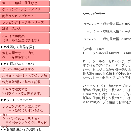
カード・色紙・冊子など
クッキング・ハンドメイド
シールピーラー
簡単ラッピングセット
ラッピングトータルシリーズ
ラベルシート収納最大幅30mm
雑貨いろいろ
ラベルシート収納最大幅75mm
その他取扱商品
ラベルシート収納最大幅120m
（メールで注文できます）
▼▼検索して商品を探す！
芯の巾：25mm
お包み屋のサイト内で
ロールラベル外径140mm （1
ページを検索する♪
ロールシールを、セロハンテープ
▼▼お買いものについて
すぐれものアイテム！テープカッ
かごの中身を確認する
シールをはがしながら引っ張り出
最大30ｍｍの台紙幅までOKのタ
ご注文・お届け・お支払い方法
シールシート巾以内でしたら何本
特定商取引法に基づく記載
75ｍｍタイプは、細いテープを
ＦＡＸで注文する
紙製の仕切り版が１枚ついていま
※別ウィンドウが開きます。
120ｍｍタイプは、細いテープ
紙製の仕切り版が２枚ついていま
▼▼ラッピングのコツ
※120mmタイプは納期にお時間
ラッピングのコツ教えます！
「ハート型箱にリボンをかけ
る」
ラッピングのコツ教えます！
「円柱ボックスとタグのラッピ
ング」
▼▼お包み屋からのお知らせ