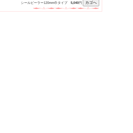
シールピーラー120mm巾タイプ
5,040
円