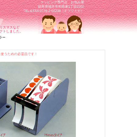
ラッピング専門店 お包み屋
福井県福井市和田東1丁目2202
TEL＆FAX:0776-2-02238（オツツミヤ）
リスマスなど
クトしました。
ラー
使うための必需品です！