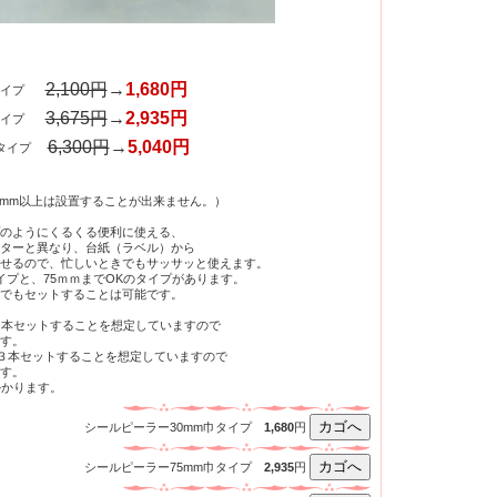
2,100円
→
1,680円
タイプ
3,675円
→
2,935円
タイプ
6,300円
→
5,040円
mタイプ
40mm以上は設置することが出来ません。）
のようにくるくる便利に使える、
ターと異なり、台紙（ラベル）から
せるので、忙しいときでもサッサッと使えます。
イプと、75ｍｍまでOKのタイプがあります。
でもセットすることは可能です。
２本セットすることを想定していますので
す。
を３本セットすることを想定していますので
す。
かかります。
シールピーラー30mm巾タイプ
1,680
円
シールピーラー75mm巾タイプ
2,935
円