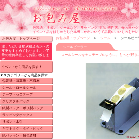
包装紙、リボン、シールなど、ラッピング用品の専門店。母の日やク
イベント品をはじめとした本当にかわいいくて品質のいいものをセレ
お包み屋トップページ
＞
シール
＞ シールピー
お包み屋 トップページ
シールピーラー
ロールシールをセロテープのように、もっと便利に
イベントから商品を探す！
▼▼カテゴリーから商品を探す
包装紙・薄葉紙・不織布
シール・ロールシール
テープ・セロテープ
クリスタルパック
紙製バッグ・ポリ製バッグ
ラッピングボックス
リボン・水引
ギフトタグ・タイ・ピック
紙パッキン・梱包資材