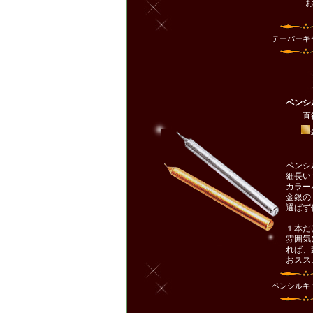
お
テーパー
ペンシ
直径1
ペンシ
細長い
カラー
金銀の
選ばず
１本だ
雰囲気
れば、
おスス
ペンシル