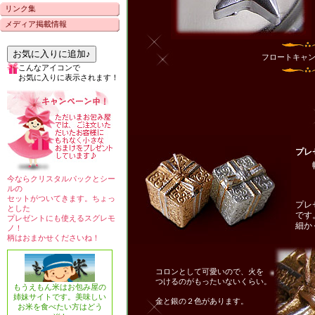
リンク集
メディア掲載情報
お気に入りに追加♪
フロートキャ
こんなアイコンで
お気に入りに表示されます！
プレ
幅4
今ならクリスタルパックとシー
ルの
セットがついてきます。ちょっ
プレ
とした
です
プレゼントにも使えるスグレモ
細か
ノ！
柄はおまかせくださいね！
コロンとして可愛いので、火を
つけるのがもったいないくらい。
もうえもん米はお包み屋の
姉妹サイトです。美味しい
金と銀の２色があります。
お米を食べたい方はどう