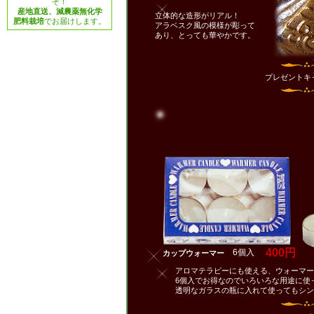
ぞ！
産地直送、減農薬無化学
立体的な造形がリアル！
肥料栽培
でお届けします。
アラベスク風の模様が彫って
あり、とっても華やかです。
プレゼント
400円
6個入
カップウォーマー
アロマテラピーにも使える、ウォーマー
6個入でお得なのでいろいろな用途に使
透明なガラスの瓶に入れて使ってもシン