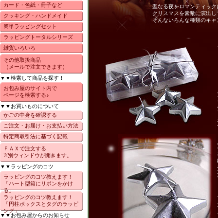
カード・色紙・冊子など
聖なる夜をロマンティック
クリスマスを素敵に演出し
クッキング・ハンドメイド
そんないろんな種類のキャ
簡単ラッピングセット
ラッピングトータルシリーズ
雑貨いろいろ
その他取扱商品
（メールで注文できます）
▼▼検索して商品を探す！
お包み屋のサイト内で
ページを検索する♪
▼▼お買いものについて
かごの中身を確認する
ご注文・お届け・お支払い方法
特定商取引法に基づく記載
ＦＡＸで注文する
※別ウィンドウが開きます。
▼▼ラッピングのコツ
ラッピングのコツ教えます！
「ハート型箱にリボンをかけ
る」
ラッピングのコツ教えます！
「円柱ボックスとタグのラッピ
ング」
▼▼お包み屋からのお知らせ