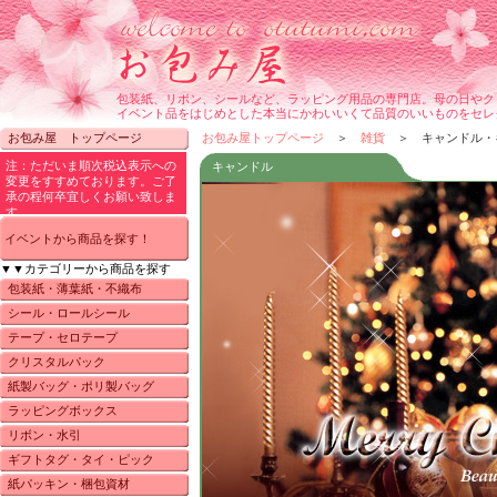
包装紙、リボン、シールなど、ラッピング用品の専門店。母の日やク
イベント品をはじめとした本当にかわいいくて品質のいいものをセレ
お包み屋 トップページ
お包み屋トップページ
＞
雑貨
＞ キャンドル・
キャンドル
イベントから商品を探す！
▼▼カテゴリーから商品を探す
包装紙・薄葉紙・不織布
シール・ロールシール
テープ・セロテープ
クリスタルパック
紙製バッグ・ポリ製バッグ
ラッピングボックス
リボン・水引
ギフトタグ・タイ・ピック
紙パッキン・梱包資材