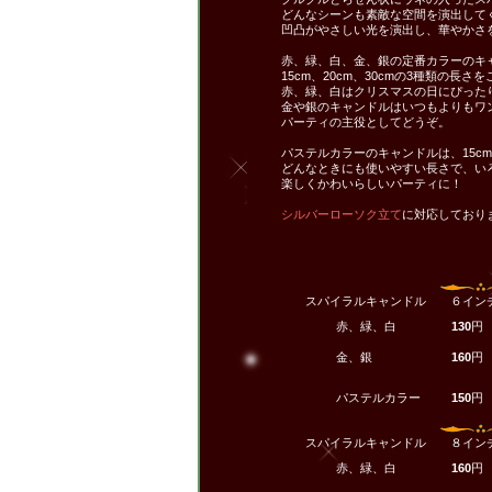
どんなシーンも素敵な空間を演出して
凹凸がやさしい光を演出し、華やかさ
赤、緑、白、金、銀の定番カラーのキ
15cm、20cm、30cmの3種類の長さ
赤、緑、白はクリスマスの日にぴった
金や銀のキャンドルはいつもよりもワ
パーティの主役としてどうぞ。
パステルカラーのキャンドルは、15cm
どんなときにも使いやすい長さで、い
楽しくかわいらしいパーティに！
シルバーローソク立て
に対応しており
スパイラルキャンドル ６インチ
赤、緑、白
130
円
金、銀
160
円
パステルカラー
150
円
スパイラルキャンドル ８インチ
赤、緑、白
160
円