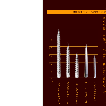
■棒状キャンドルのサイズ比
ス
ぐ
の
長
テ
先
で
ペ
上
ま
各
こ
ま
く
あ
お
く
※
シ
ス
対