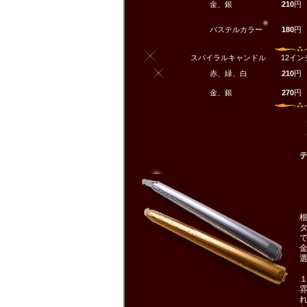
金、銀
210
円
パステルカラー
180
円
スパイラルキャンドル 12インチ
赤、緑、白
210
円
金、銀
270
円