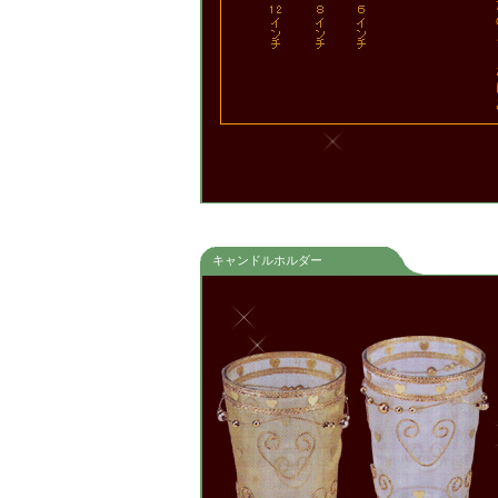
た
の
ご
ま
お
は
あ
キャンドルホルダー