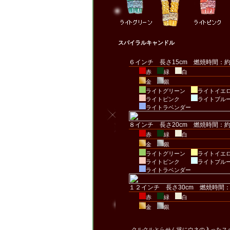
スパイラルキャンドル
６インチ 長さ15cm 燃焼時間：
赤
緑
白
金
銀
ライトグリーン
ライトイエ
ライトピンク
ライトブル
ライトラベンダー
８インチ 長さ20cm 燃焼時間：
赤
緑
白
金
銀
ライトグリーン
ライトイエ
ライトピンク
ライトブル
ライトラベンダー
１２インチ 長さ30cm 燃焼時間
赤
緑
白
金
銀
クルクルとらせん状にウネの入ったス