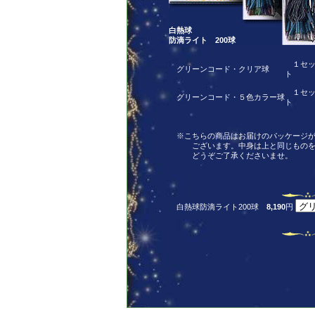
白熱球
防滴ライト 200球
１セ
グリーンコード・クリア球
ト
１セ
グリーンコード・５色カラー球
ト
※こちらの商品はお届けのパッケージが
ございます。中身は上と同じものを
どうぞご了承くださいませ。
白熱球防滴ライト200球
8,190
円