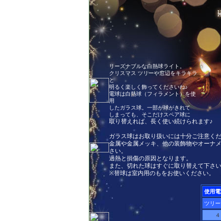
リーズナブルな白熱球ライト。
クリスマス ツリーや窓辺をキラキラ
と
明るく楽しく飾ってくださいね♪
電球は白熱球（フィラメント）を使
用
したガラス球。一部が球がきれて
しまっても、そこだけスペア球に
取り替えれば、長く使い続けられます♪
ガラス球はお取り扱いには十分ご注意く
金属や金属メッキ、他の装飾物やオーナ
さい。
過熱と損傷の原因となります。
また、切れた球はすぐに取り替えて下さ
※替球は室内用のもをお使いください。
使用電
ツリー
４