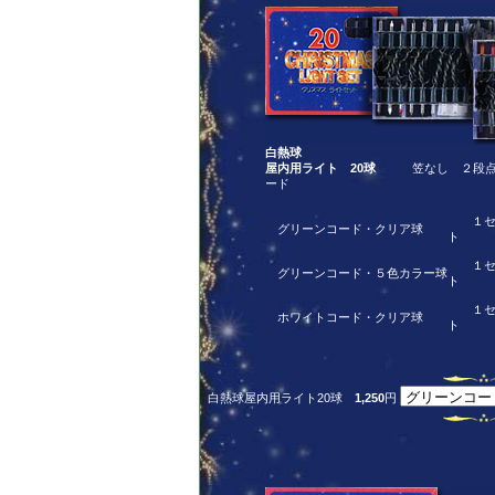
白熱球
屋内用ライト 20球
笠なし ２段点滅
ード
１セ
グリーンコード・クリア球
ト
１セ
グリーンコード・５色カラー球
ト
１セ
ホワイトコード・クリア球
ト
白熱球屋内用ライト20球
1,250
円