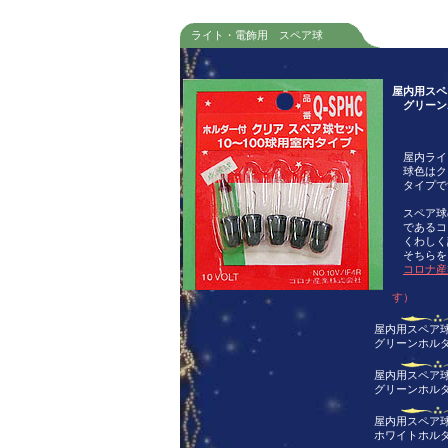
ライト・電飾用 スペア球
屋内用スペ
グリーン
屋内ライ
球色はク
タイプで
スペア球
であるコ
くわしく
そちらを
コロナ産
（別ウ
す）
屋内用スペア
グリーンホル
屋内用スペア
グリーンホル
屋内用スペア
ホワイトホル