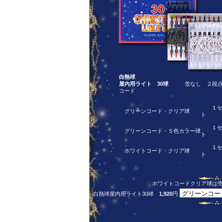
白熱球
屋内用ライト 30球
笠なし ２段点滅
コード
１セ
グリーンコード・クリア球
ト
１セ
グリーンコード・５色カラー球
ト
１セ
ホワイトコード・クリア球
ト
ホワイトコードクリア球は
白熱球屋内用ライト30球
1,920
円