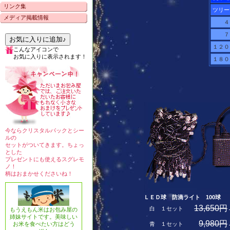
リンク集
ツリー
メディア掲載情報
４
７
お気に入りに追加♪
１２０
こんなアイコンで
お気に入りに表示されます！
１８０
今ならクリスタルパックとシー
ルの
セットがついてきます。ちょっ
とした
プレゼントにも使えるスグレモ
ノ！
柄はおまかせくださいね！
ＬＥＤ球 防滴ライト 100球
長
13,650円
白 １セット
もうえもん米はお包み屋の
姉妹サイトです。美味しい
9,980円
お米を食べたい方はどう
青 １セット