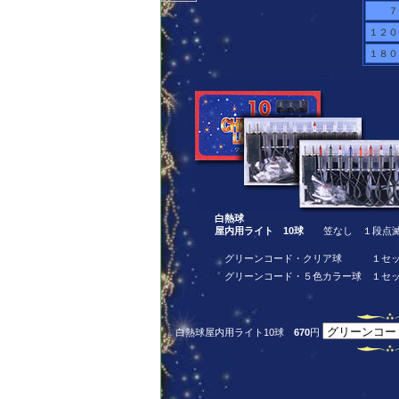
７
１２０
１８０
白熱球
屋内用ライト 10球
笠なし １段点滅式
グリーンコード・クリア球
１セ
グリーンコード・５色カラー球
１セッ
白熱球屋内用ライト10球
670
円