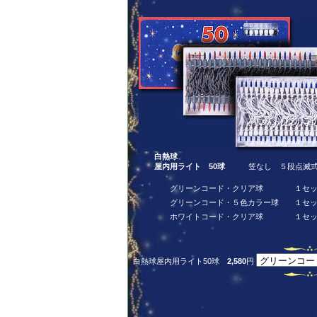
白熱球
屋内用ライト 50球
笠なし ５段点滅式 L
グリーンコード・クリア球
１セ
グリーンコード・５色カラー球
１セ
ホワイトコード・クリア球
１セ
白熱球屋内用ライト50球
2,580
円