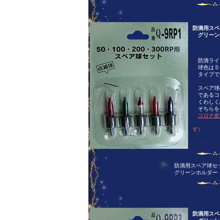
防滴用スペ
グリーン
防滴ライ
球色は５
タイプで
スペア球
であるコ
くわしく
そちらを
コロナ産
（別ウ
す）
防滴用スペア球セ
グリーンホルダ
防滴用スペ