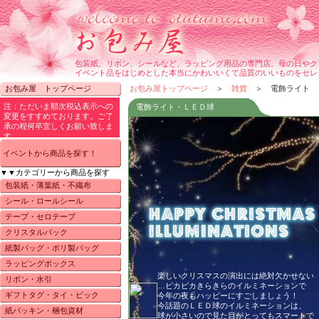
包装紙、リボン、シールなど、ラッピング用品の専門店。母の日やク
イベント品をはじめとした本当にかわいいくて品質のいいものをセレ
お包み屋 トップページ
お包み屋トップページ
＞
雑貨
＞ 電飾ライト
電飾ライト・ＬＥＤ球
イベントから商品を探す！
▼▼カテゴリーから商品を探す
包装紙・薄葉紙・不織布
シール・ロールシール
テープ・セロテープ
クリスタルパック
紙製バッグ・ポリ製バッグ
ラッピングボックス
楽しいクリスマスの演出には絶対欠かせない
リボン・水引
…ピカピカきらきらのイルミネーションで
ギフトタグ・タイ・ピック
今年の夜もハッピーにすごしましょう！
今話題のＬＥＤ球のイルミネーションは、
紙パッキン・梱包資材
球が小さいので見た目がとってもスマートで