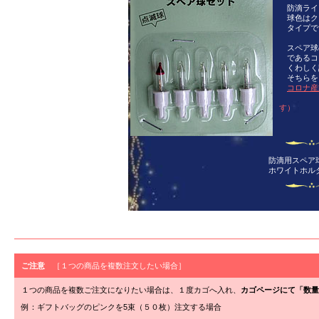
防滴ライ
球色はク
タイプで
スペア球
であるコ
くわしく
そちらを
コロナ産
（別ウ
す）
防滴用スペア
ホワイトホ
ご注意
［１つの商品を複数注文したい場合］
１つの商品を複数ご注文になりたい場合は、１度カゴへ入れ、
カゴページにて「数量
例：ギフトバッグのピンクを5束（５０枚）注文する場合