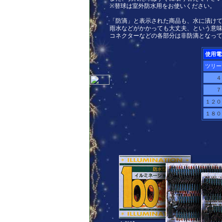
※替球は室外防水用をお使いください。
「防滴」と表示された商品も、水に漬け
雨水などがかかっても大丈夫、という意
コネクターなどの各部分は非防滴となっ
使用電
ツリー
４
７
１２０
１８０