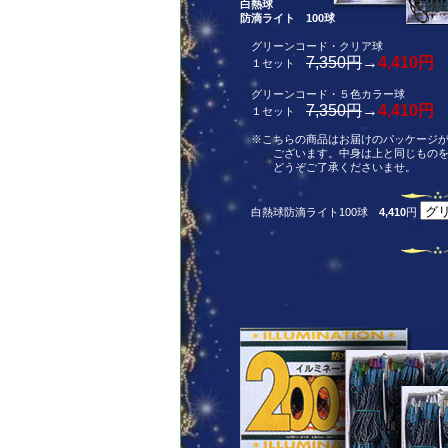
白熱球
防滴ライト 100球
グリーンコード・クリア球
7,350円
→
4,410円
１セット
グリーンコード・５色カラー球
7,350円
→
4,410円
１セット
※こちらの商品はお届けのパッケージが
ございます。中身は上と同じものを
どうぞご了承くださいませ。
白熱球防滴ライト100球
4,410
円