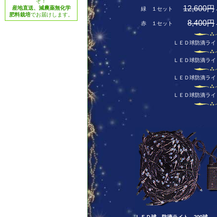
ぞ！
12,600円
産地直送、減農薬無化学
緑 １セット
肥料栽培
でお届けします。
8,400円
赤 １セット
ＬＥＤ球防滴ライ
ＬＥＤ球防滴ライ
ＬＥＤ球防滴ライ
ＬＥＤ球防滴ライ