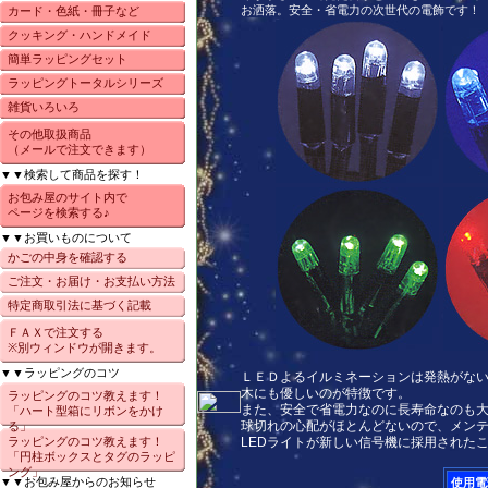
お洒落。安全・省電力の次世代の電飾です！
カード・色紙・冊子など
クッキング・ハンドメイド
簡単ラッピングセット
ラッピングトータルシリーズ
雑貨いろいろ
その他取扱商品
（メールで注文できます）
▼▼検索して商品を探す！
お包み屋のサイト内で
ページを検索する♪
▼▼お買いものについて
かごの中身を確認する
ご注文・お届け・お支払い方法
特定商取引法に基づく記載
ＦＡＸで注文する
※別ウィンドウが開きます。
▼▼ラッピングのコツ
ＬＥＤよるイルミネーションは発熱がな
木にも優しいのが特徴です。
ラッピングのコツ教えます！
また、安全で省電力なのに長寿命なのも
「ハート型箱にリボンをかけ
球切れの心配がほとんどないので、メン
る」
ラッピングのコツ教えます！
LEDライトが新しい信号機に採用された
「円柱ボックスとタグのラッピ
ング」
▼▼お包み屋からのお知らせ
使用電