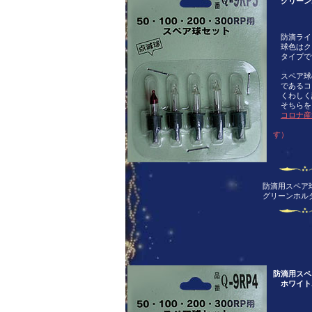
グリーン
防滴ライ
球色はク
タイプで
スペア球
であるコ
くわしく
そちらを
コロナ産
（別ウ
す）
防滴用スペア
グリーンホ
防滴用スペ
ホワイト