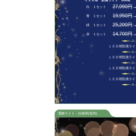
ＬＥＤ球 防滴ライト 200球
長
27,090円
白 １セット
19,950円
青 １セット
25,200円
緑 １セット
14,700円
赤 １セット
ＬＥＤ球防滴ライ
ＬＥＤ球防滴ライ
ＬＥＤ球防滴ライ
ＬＥＤ球防滴ライ
電飾ライト・白熱球(室内)