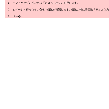
１ ギフトバッグのピンクの「カゴへ」ボタンを押します。
２ 次ページへ行ったら、色名・個数を確認します。個数の枠に希望数「５」と入力
３ ペー�