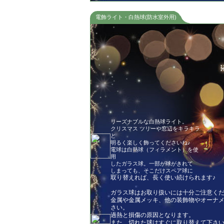
電飾ライト・白熱球(防水室外用)
リーズナブルな白熱球ライト。
クリスマス ツリーや窓辺をキラキラ
と
明るく楽しく飾ってくださいね♪
電球は白熱球（フィラメント）を使
用
したガラス球。一部が球がきれて
しまっても、そこだけスペア球に
取り替えれば、長く使い続けられます♪
ガラス球はお取り扱いには十分ご注意く
金属や金属メッキ、他の装飾物やオーナ
さい。
過熱と損傷の原因となります。
また、切れた球はすぐに取り替えて下さ