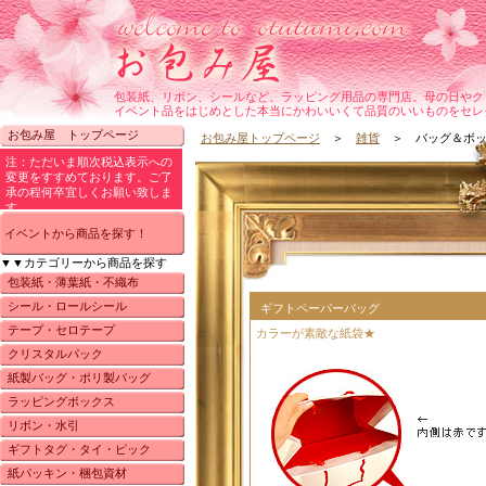
包装紙、リボン、シールなど、ラッピング用品の専門店。母の日やク
イベント品をはじめとした本当にかわいいくて品質のいいものをセレ
お包み屋 トップページ
お包み屋トップページ
＞
雑貨
＞ バッグ＆ボッ
イベントから商品を探す！
▼▼カテゴリーから商品を探す
包装紙・薄葉紙・不織布
シール・ロールシール
ギフトペーパーバッグ
テープ・セロテープ
カラーが素敵な紙袋★
クリスタルパック
紙製バッグ・ポリ製バッグ
ラッピングボックス
リボン・水引
ギフトタグ・タイ・ピック
紙パッキン・梱包資材