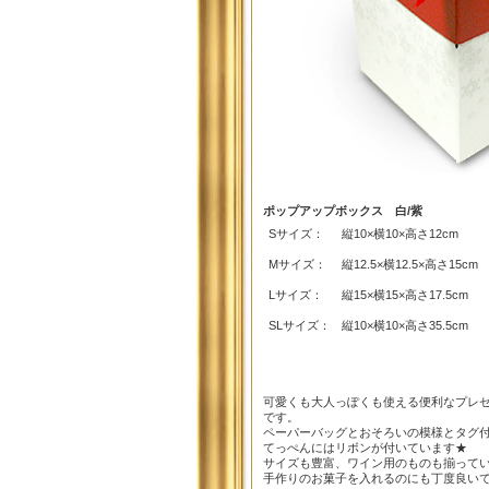
ポップアップボックス 白/紫
Sサイズ：
縦10×横10×高さ12cm
Mサイズ：
縦12.5×横12.5×高さ15cm
Lサイズ：
縦15×横15×高さ17.5cm
SLサイズ：
縦10×横10×高さ35.5cm
可愛くも大人っぽくも使える便利なプレ
です。
ペーパーバッグとおそろいの模様とタグ
てっぺんにはリボンが付いています★
サイズも豊富、ワイン用のものも揃って
手作りのお菓子を入れるのにも丁度良いで