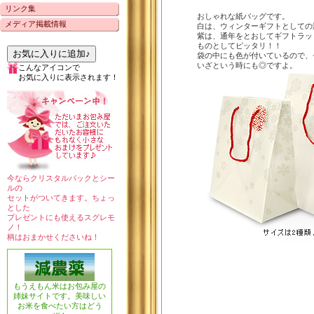
リンク集
おしゃれな紙バッグです。
メディア掲載情報
白は、ウィンターギフトとしての
紫は、通年をとおしてギフトラッ
ものとしてピッタリ！！
お気に入りに追加♪
袋の中にも色が付いているので、
いざという時にも◎ですよ。
こんなアイコンで
お気に入りに表示されます！
今ならクリスタルパックとシー
ルの
セットがついてきます。ちょっ
とした
プレゼントにも使えるスグレモ
ノ！
柄はおまかせくださいね！
もうえもん米はお包み屋の
姉妹サイトです。美味しい
お米を食べたい方はどう