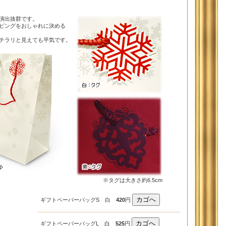
演出抜群です。
ピングをおしゃれに決める
チラリと見えても平気です。
※タグは大きさ約6.5cm
ギフトペーパーバッグS 白
420
円
ギフトペーパーバッグL 白
525
円