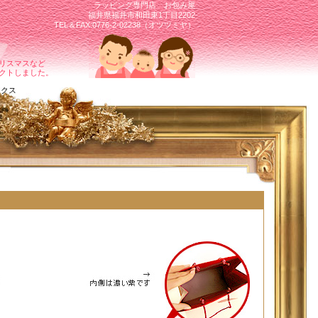
ラッピング専門店 お包み屋
福井県福井市和田東1丁目2202
TEL＆FAX:0776-2-02238（オツツミヤ）
リスマスなど
クトしました。
クス