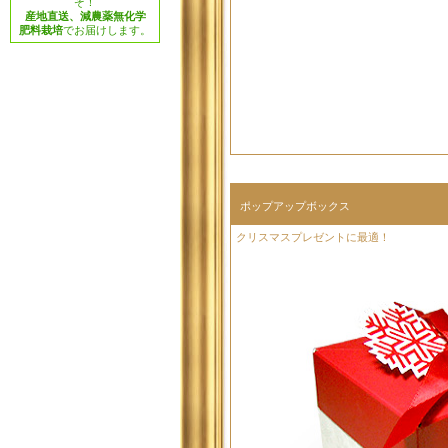
ぞ！
産地直送、減農薬無化学
肥料栽培
でお届けします。
ポップアップボックス
クリスマスプレゼントに最適！