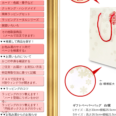
カード・色紙・冊子など
クッキング・ハンドメイド
簡単ラッピングセット
ラッピングトータルシリーズ
雑貨いろいろ
その他取扱商品
（メールで注文できます）
▼▼検索して商品を探す！
お包み屋のサイト内で
ページを検索する♪
▼▼お買いものについて
かごの中身を確認する
ご注文・お届け・お支払い方法
特定商取引法に基づく記載
ＦＡＸで注文する
※別ウィンドウが開きます。
▼▼ラッピングのコツ
ラッピングのコツ教えます！
「ハート型箱にリボンをかけ
る」
ラッピングのコツ教えます！
ギフトペーパーバッグ 白/紫
「円柱ボックスとタグのラッピ
Lサイズ：高さ33cm×横幅25.5cm
ング」
▼▼お包み屋からのお知らせ
Sサイズ：高さ26.5cm×横幅21.5