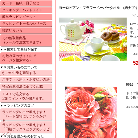
カード・色紙・冊子など
ヨーロピアン・フラワーペーパータオル (紙ナプキ
クッキング・ハンドメイド
ドイ
簡単ラッピングセット
ラッピングトータルシリーズ
ロー
も、
雑貨いろいろ
す。
デコ
その他取扱商品
（メールで注文できます）
雰囲
▼▼検索して商品を探す！
33
お包み屋のサイト内で
ページを検索する♪
5
▼▼お買いものについて
かごの中身を確認する
ご注文・お届け・お支払い方法
9616
特定商取引法に基づく記載
ドイツ
ＦＡＸで注文する
四つ折
※別ウィンドウが開きます。
▼▼ラッピングのコツ
330
ラッピングのコツ教えます！
「ハート型箱にリボンをかけ
る」
ラッピングのコツ教えます！
「円柱ボックスとタグのラッピ
ング」
▼▼お包み屋からのお知らせ