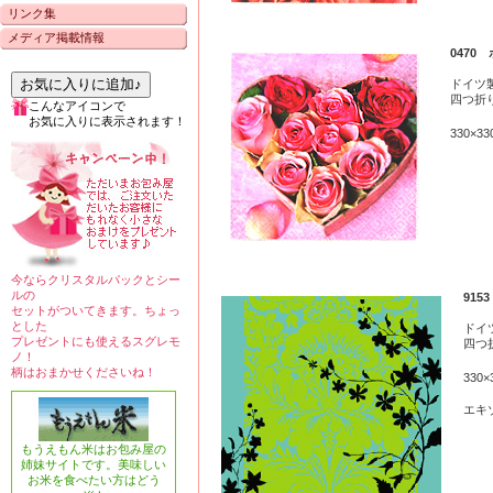
リンク集
メディア掲載情報
0470
お気に入りに追加♪
ドイツ
四つ折
こんなアイコンで
お気に入りに表示されます！
330
今ならクリスタルパックとシー
ルの
91
セットがついてきます。ちょっ
とした
ドイ
プレゼントにも使えるスグレモ
四つ
ノ！
柄はおまかせくださいね！
33
エキ
もうえもん米はお包み屋の
姉妹サイトです。美味しい
お米を食べたい方はどう