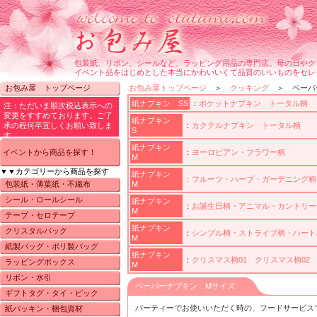
包装紙、リボン、シールなど、ラッピング用品の専門店。母の日やク
イベント品をはじめとした本当にかわいいくて品質のいいものをセレ
お包み屋 トップページ
お包み屋トップページ
＞
クッキング
＞ ペーパ
紙ナプキン SS
：
ポケットナプキン トータル柄
紙ナプキン
：
カクテルナプキン トータル柄
S
紙ナプキン
イベントから商品を探す！
：
ヨーロピアン・フラワー柄
M
▼▼カテゴリーから商品を探す
紙ナプキン
：フルーツ・ハーブ・ガーデニング柄
包装紙・薄葉紙・不織布
M
シール・ロールシール
紙ナプキン
：
お誕生日柄・アニマル・カントリー
M
テープ・セロテープ
紙ナプキン
クリスタルパック
：
シンプル柄・ストライプ柄・ハート
M
紙製バッグ・ポリ製バッグ
紙ナプキン
：
クリスマス柄01
クリスマス柄02
ラッピングボックス
M
リボン・水引
ペーパーナプキン Mサイズ
ギフトタグ・タイ・ピック
パーティーでお使いいただく時の、フードサービス
紙パッキン・梱包資材