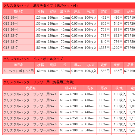
クリスタルパック 底マチタイプ（底ガゼット付）
商品名
横幅
縦幅
底マチ
厚み
枚/束
定価
売価
品番
G12-18+4
120mm
180mm
40mm
0.03mm
100枚入
462円
416円
676710
G13-24+4
130mm
240mm
40mm
0.03mm
100枚入
609円
549円
676720
G14-26+4
140mm
260mm
40mm
0.03mm
100枚入
704円
634円
676730
G15-25+7
150mm
250mm
70mm
0.03mm
100枚入
735円
662円
676740
G16-28+7
160mm
280mm
70mm
0.03mm
100枚入
840円
756円
676750
G18-45+7
180mm
450mm
70mm
0.03mm
100枚入
1,365円
1,229円
676760
クリスタルパック ペットボトルタイプ
商品名
横幅
縦幅
径
厚み
枚/束
定価
売価
品番
A ペットボトルS用
60mm
140mm
30mm
0.04mm
100枚入
536円
483円
673760
クリスタルパック フラワー用（お花用三角袋）
商品名
幅a＋幅b
高さ
厚み
枚/束
定
クリスタルパック フラワー用No.1
45mm＋200mm
410mm
0.03mm
100枚入
9
クリスタルパック フラワー用No.2
60mm＋380mm
410mm
0.03mm
100枚入
1,3
クリスタルパック フラワー用No.3
50mm＋200mm
440mm
0.03mm
100枚入
1,0
クリスタルパック フラワー用No.4
80mm＋270mm
440mm
0.03mm
100枚入
1,2
クリスタルパック フラワー用No.5
50mm＋250mm
450mm
0.03mm
100枚入
1,1
クリスタルパック フラワー用No.6
50mm＋300mm
450mm
0.03mm
100枚入
1,2
クリスタルパック フラワー用No.7
60mm＋300mm
540mm
0.03mm
100枚入
1,4